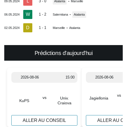
L
-
3 - 0
09.05.2024
Atalanta
Marseille
W
-
1 - 2
06.05.2024
Salernitana
Atalanta
D
-
1 - 1
02.05.2024
Marseille
Atalanta
Prédictions d'aujourd'hui
2026-08-06
15:00
2026-08-06
vs
vs
Univ.
Jagiellonia
KuPS
Craiova
ALLER AU CONSEIL
ALLER AU C