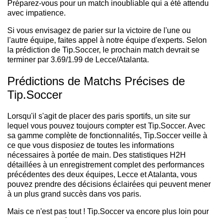
Préparez-vous pour un match inoubliable qui a été attendu
avec impatience.
Si vous envisagez de parier sur la victoire de l'une ou
l'autre équipe, faites appel à notre équipe d'experts. Selon
la prédiction de Tip.Soccer, le prochain match devrait se
terminer par 3.69/1.99 de Lecce/Atalanta.
Prédictions de Matchs Précises de
Tip.Soccer
Lorsqu'il s'agit de placer des paris sportifs, un site sur
lequel vous pouvez toujours compter est Tip.Soccer. Avec
sa gamme complète de fonctionnalités, Tip.Soccer veille à
ce que vous disposiez de toutes les informations
nécessaires à portée de main. Des statistiques H2H
détaillées à un enregistrement complet des performances
précédentes des deux équipes, Lecce et Atalanta, vous
pouvez prendre des décisions éclairées qui peuvent mener
à un plus grand succès dans vos paris.
Mais ce n'est pas tout ! Tip.Soccer va encore plus loin pour