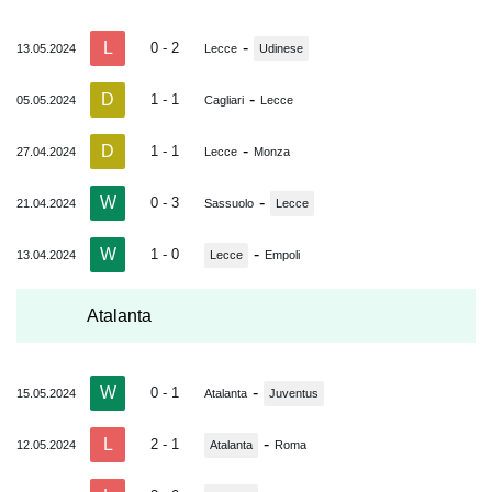
L
-
0 - 2
13.05.2024
Lecce
Udinese
D
-
1 - 1
05.05.2024
Cagliari
Lecce
D
-
1 - 1
27.04.2024
Lecce
Monza
W
-
0 - 3
21.04.2024
Sassuolo
Lecce
W
-
1 - 0
13.04.2024
Lecce
Empoli
Atalanta
W
-
0 - 1
15.05.2024
Atalanta
Juventus
L
-
2 - 1
12.05.2024
Atalanta
Roma