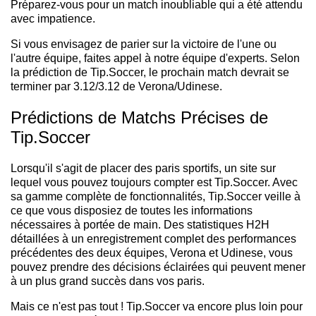
Préparez-vous pour un match inoubliable qui a été attendu
avec impatience.
Si vous envisagez de parier sur la victoire de l'une ou
l'autre équipe, faites appel à notre équipe d'experts. Selon
la prédiction de Tip.Soccer, le prochain match devrait se
terminer par 3.12/3.12 de Verona/Udinese.
Prédictions de Matchs Précises de
Tip.Soccer
Lorsqu'il s'agit de placer des paris sportifs, un site sur
lequel vous pouvez toujours compter est Tip.Soccer. Avec
sa gamme complète de fonctionnalités, Tip.Soccer veille à
ce que vous disposiez de toutes les informations
nécessaires à portée de main. Des statistiques H2H
détaillées à un enregistrement complet des performances
précédentes des deux équipes, Verona et Udinese, vous
pouvez prendre des décisions éclairées qui peuvent mener
à un plus grand succès dans vos paris.
Mais ce n'est pas tout ! Tip.Soccer va encore plus loin pour