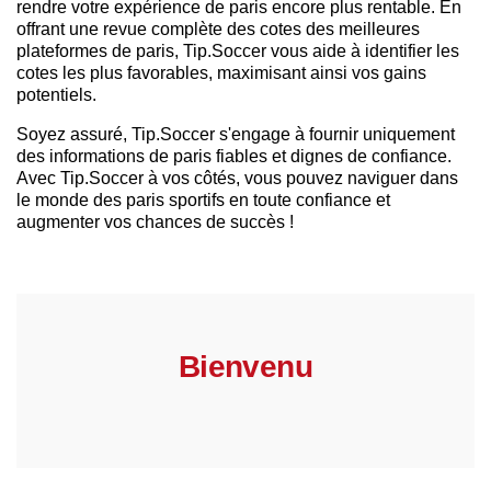
rendre votre expérience de paris encore plus rentable. En
offrant une revue complète des cotes des meilleures
plateformes de paris, Tip.Soccer vous aide à identifier les
cotes les plus favorables, maximisant ainsi vos gains
potentiels.
Soyez assuré, Tip.Soccer s'engage à fournir uniquement
des informations de paris fiables et dignes de confiance.
Avec Tip.Soccer à vos côtés, vous pouvez naviguer dans
le monde des paris sportifs en toute confiance et
augmenter vos chances de succès !
Bienvenu