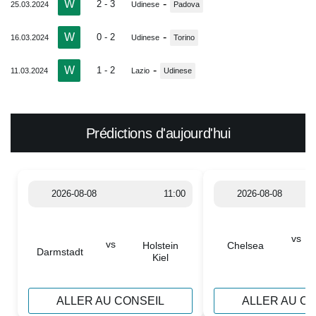
W
-
2 - 3
25.03.2024
Udinese
Padova
W
-
0 - 2
16.03.2024
Udinese
Torino
W
-
1 - 2
11.03.2024
Lazio
Udinese
Prédictions d'aujourd'hui
2026-08-08
11:00
2026-08-08
vs
vs
Holstein
Chelsea
Darmstadt
Kiel
ALLER AU CONSEIL
ALLER AU C