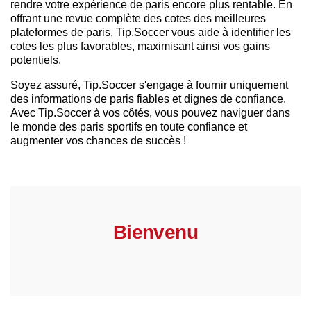
rendre votre expérience de paris encore plus rentable. En
offrant une revue complète des cotes des meilleures
plateformes de paris, Tip.Soccer vous aide à identifier les
cotes les plus favorables, maximisant ainsi vos gains
potentiels.
Soyez assuré, Tip.Soccer s'engage à fournir uniquement
des informations de paris fiables et dignes de confiance.
Avec Tip.Soccer à vos côtés, vous pouvez naviguer dans
le monde des paris sportifs en toute confiance et
augmenter vos chances de succès !
Bienvenu