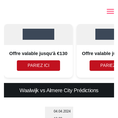
Offre valable jusqu'à €130
Offre valable ju
PARIEZ ICI
PARIEZ I
Waalwijk vs Almere City Prédictions
04.04.2024