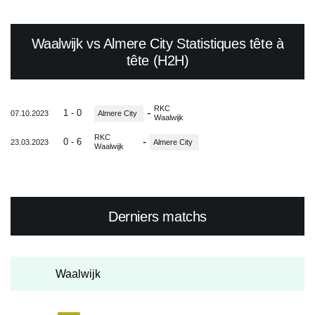
Waalwijk vs Almere City Statistiques tête à
tête (H2H)
RKC
-
1 - 0
07.10.2023
Almere City
Waalwijk
RKC
-
0 - 6
23.03.2023
Almere City
Waalwijk
Derniers matchs
Waalwijk