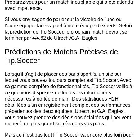
Préparez-vous pour un match inoubliable qui a été attendu
avec impatience.
Si vous envisagez de parier sur la victoire de l'une ou
l'autre équipe, faites appel à notre équipe d'experts. Selon
la prédiction de Tip.Soccer, le prochain match devrait se
terminer par 4/4.62 de Utrecht/G.A. Eagles.
Prédictions de Matchs Précises de
Tip.Soccer
Lorsqu'il s'agit de placer des paris sportifs, un site sur
lequel vous pouvez toujours compter est Tip.Soccer. Avec
sa gamme complète de fonctionnalités, Tip.Soccer veille à
ce que vous disposiez de toutes les informations
nécessaires à portée de main. Des statistiques H2H
détaillées à un enregistrement complet des performances
précédentes des deux équipes, Utrecht et G.A. Eagles,
vous pouvez prendre des décisions éclairées qui peuvent
mener à un plus grand succès dans vos paris.
Mais ce n'est pas tout ! Tip.Soccer va encore plus loin pour