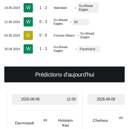
Go Ahead
W
-
1 - 2
19.05.2024
Volendam
Eagles
Go Ahead
W
-
0 - 3
12.05.2024
AZ
Eagles
Go Ahead
D
-
0 - 0
03.05.2024
Fortuna Sittard
Eagles
Go Ahead
W
-
1 - 3
25.04.2024
Feyenoord
Eagles
Prédictions d'aujourd'hui
2026-08-08
11:00
2026-08-08
vs
vs
Holstein
Chelsea
Darmstadt
Kiel