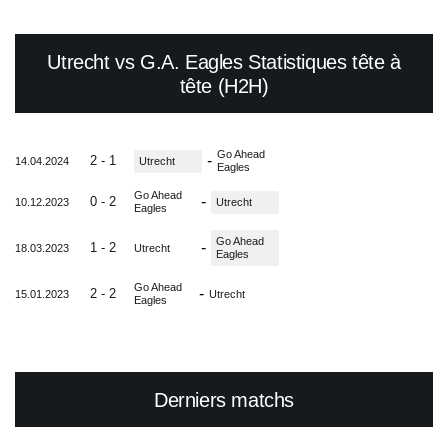
Utrecht vs G.A. Eagles Statistiques tête à
tête (H2H)
Go Ahead
-
2 - 1
14.04.2024
Utrecht
Eagles
Go Ahead
-
0 - 2
10.12.2023
Utrecht
Eagles
Go Ahead
-
1 - 2
18.03.2023
Utrecht
Eagles
Go Ahead
-
2 - 2
15.01.2023
Utrecht
Eagles
Derniers matchs