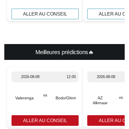
ALLER AU CONSEIL
ALLER AU C
Meilleures prédictions🔥
2026-08-08
12:00
2026-08-08
vs
vs
Valerenga
Bodo/Glimt
AZ
Alkmaar
ALLER AU CONSEIL
ALLER AU C