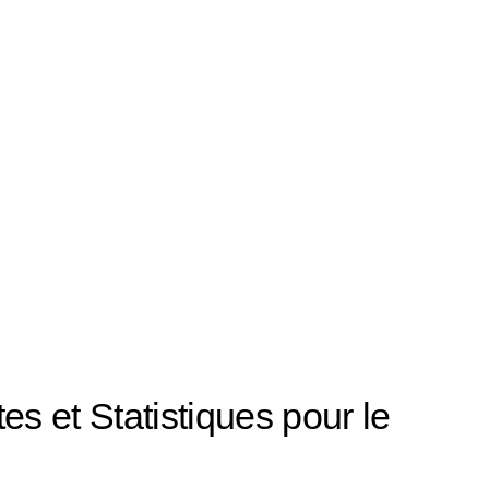
es et Statistiques pour le