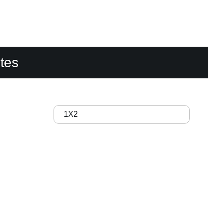
otes
1X2