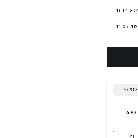
16.05.20
11.05.20
2026-08
KuPS
AL