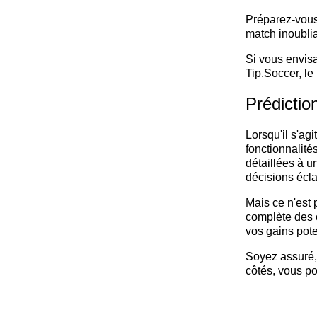
Préparez-vous 
match inoublia
Si vous envisa
Tip.Soccer, le
Prédictio
Lorsqu'il s'ag
fonctionnalité
détaillées à 
décisions écl
Mais ce n'est 
complète des c
vos gains pote
Soyez assuré, 
côtés, vous p