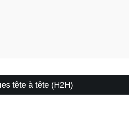
u
es tête à tête (H2H)