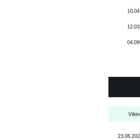
10.04
12.03
04.09
Viki
23.06.20