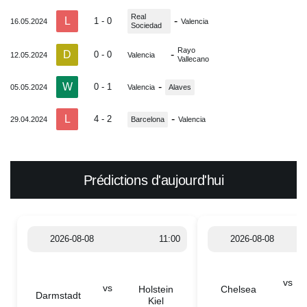
Real
L
-
1 - 0
16.05.2024
Valencia
Sociedad
Rayo
D
-
0 - 0
12.05.2024
Valencia
Vallecano
W
-
0 - 1
05.05.2024
Valencia
Alaves
L
-
4 - 2
29.04.2024
Barcelona
Valencia
Prédictions d'aujourd'hui
2026-08-08
11:00
2026-08-08
vs
vs
Holstein
Chelsea
Darmstadt
Kiel