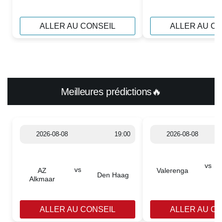
ALLER AU CONSEIL
ALLER AU C
Meilleures prédictions🔥
2026-08-08
19:00
2026-08-08
vs
vs
AZ
Valerenga
Den Haag
Alkmaar
ALLER AU CONSEIL
ALLER AU C