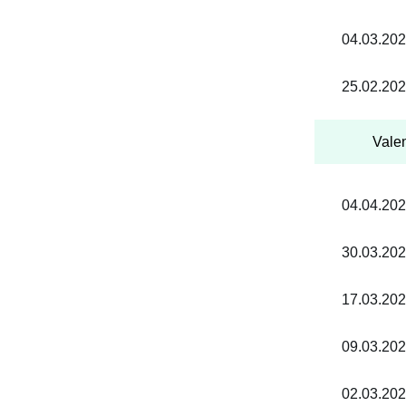
04.03.20
25.02.20
Vale
04.04.20
30.03.20
17.03.20
09.03.20
02.03.20