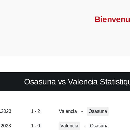
Bienven
Osasuna vs Valencia Statistiq
.2023
1 - 2
Valencia
-
Osasuna
.2023
1 - 0
Valencia
-
Osasuna