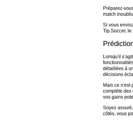
Préparez-vous
match inoublia
Si vous envisa
Tip.Soccer, le
Prédictio
Lorsqu'il s'ag
fonctionnalité
détaillées à 
décisions écl
Mais ce n'est 
complète des c
vos gains pote
Soyez assuré, 
côtés, vous p