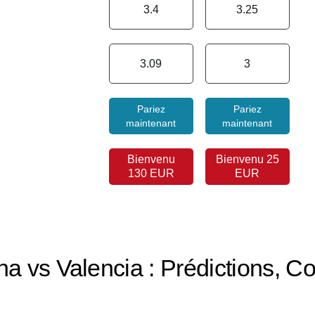
3.4
3.25
3.09
3
Pariez
Pariez
maintenant
maintenant
Bienvenu
Bienvenu 25
130 EUR
EUR
 vs Valencia : Prédictions, Cot