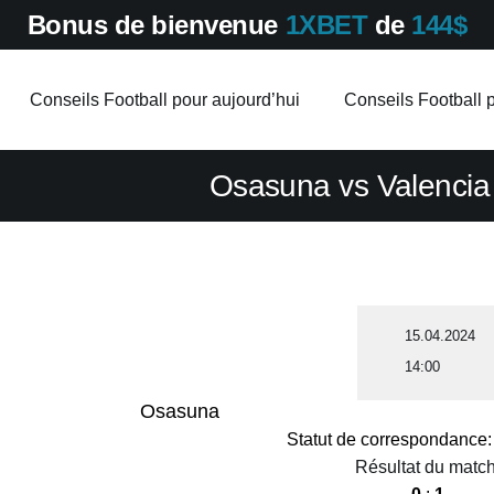
Bonus de bienvenue
1XBET
de
144$
Conseils Football pour aujourd’hui
Conseils Football 
Osasuna vs Valencia 
15.04.2024
14:00
Osasuna
Statut de correspondance
Résultat du match