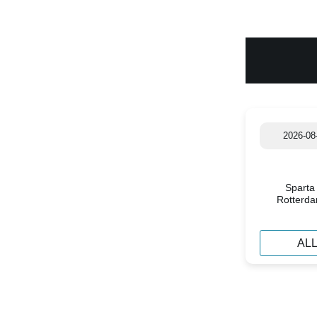
2026-08
Sparta
Rotterd
AL