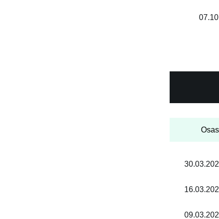
07.10
Osas
30.03.20
16.03.20
09.03.20