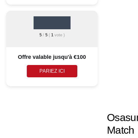
5
/
5
(
1
vote
)
Offre valable jusqu'à €100
PARIEZ ICI
Osasuna
Match