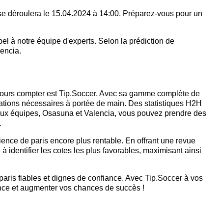
 se déroulera le 15.04.2024 à 14:00. Préparez-vous pour un
ppel à notre équipe d'experts. Selon la prédiction de
lencia.
toujours compter est Tip.Soccer. Avec sa gamme complète de
rmations nécessaires à portée de main. Des statistiques H2H
eux équipes, Osasuna et Valencia, vous pouvez prendre des
.
rience de paris encore plus rentable. En offrant une revue
 identifier les cotes les plus favorables, maximisant ainsi
aris fiables et dignes de confiance. Avec Tip.Soccer à vos
ance et augmenter vos chances de succès !