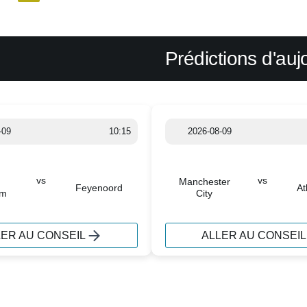
Prédictions d'auj
-09
10:15
2026-08-09
vs
vs
Manchester
Feyenoord
At
am
City
LER AU CONSEIL
ALLER AU CONSEIL