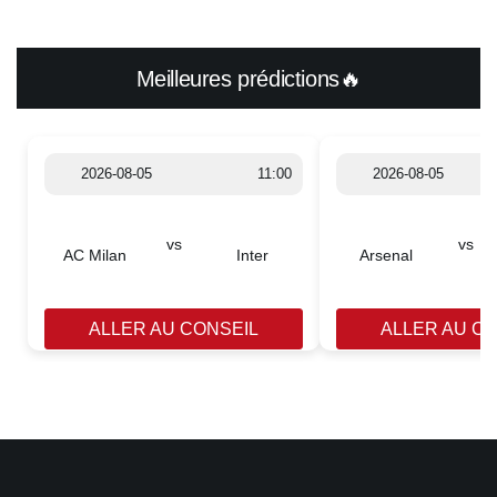
Meilleures prédictions🔥
2026-08-05
11:00
2026-08-05
vs
vs
AC Milan
Inter
Arsenal
ALLER AU CONSEIL
ALLER AU C