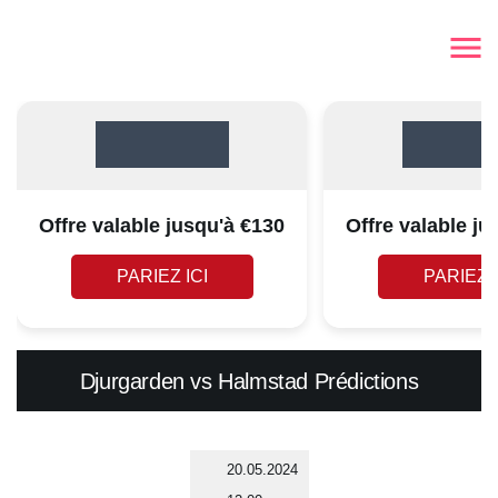
Offre valable jusqu'à €130
Offre valable ju
PARIEZ ICI
PARIEZ I
Djurgarden vs Halmstad Prédictions
20.05.2024