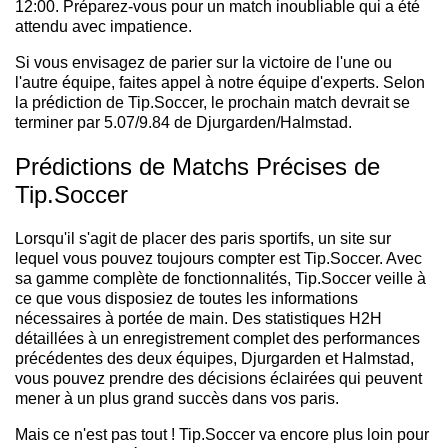
12:00. Préparez-vous pour un match inoubliable qui a été
attendu avec impatience.
Si vous envisagez de parier sur la victoire de l'une ou
l'autre équipe, faites appel à notre équipe d'experts. Selon
la prédiction de Tip.Soccer, le prochain match devrait se
terminer par 5.07/9.84 de Djurgarden/Halmstad.
Prédictions de Matchs Précises de
Tip.Soccer
Lorsqu'il s'agit de placer des paris sportifs, un site sur
lequel vous pouvez toujours compter est Tip.Soccer. Avec
sa gamme complète de fonctionnalités, Tip.Soccer veille à
ce que vous disposiez de toutes les informations
nécessaires à portée de main. Des statistiques H2H
détaillées à un enregistrement complet des performances
précédentes des deux équipes, Djurgarden et Halmstad,
vous pouvez prendre des décisions éclairées qui peuvent
mener à un plus grand succès dans vos paris.
Mais ce n'est pas tout ! Tip.Soccer va encore plus loin pour