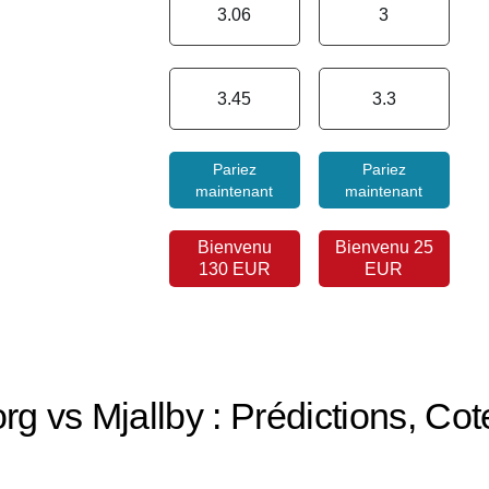
3.06
3
3.45
3.3
Pariez
Pariez
maintenant
maintenant
Bienvenu
Bienvenu 25
130 EUR
EUR
g vs Mjallby : Prédictions, Cote