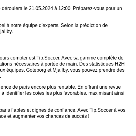
se déroulera le 21.05.2024 à 12:00. Préparez-vous pour un
ppel à notre équipe d'experts. Selon la prédiction de
allby.
toujours compter est Tip.Soccer. Avec sa gamme complète de
rmations nécessaires à portée de main. Des statistiques H2H
ux équipes, Goteborg et Mjallby, vous pouvez prendre des
.
rience de paris encore plus rentable. En offrant une revue
 identifier les cotes les plus favorables, maximisant ainsi
aris fiables et dignes de confiance. Avec Tip.Soccer à vos
ance et augmenter vos chances de succès !