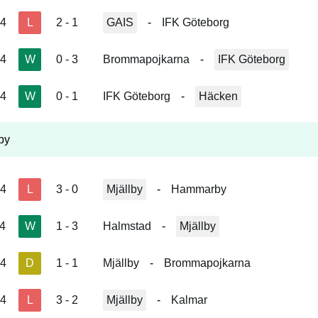
24
L
2 - 1
GAIS
-
IFK Göteborg
24
W
0 - 3
Brommapojkarna
-
IFK Göteborg
24
W
0 - 1
IFK Göteborg
-
Häcken
by
24
L
3 - 0
Mjällby
-
Hammarby
24
W
1 - 3
Halmstad
-
Mjällby
24
D
1 - 1
Mjällby
-
Brommapojkarna
24
L
3 - 2
Mjällby
-
Kalmar