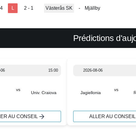
24
L
2 - 1
Västerås SK
-
Mjällby
Prédictions d'auj
-06
15:00
2026-08-06
vs
vs
Univ. Craiova
Jagiellonia
R
LER AU CONSEIL
ALLER AU CONSEIL