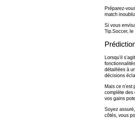
Préparez-vous 
match inoublia
Si vous envisa
Tip.Soccer, le
Prédictio
Lorsqu'il s'ag
fonctionnalité
détaillées à 
décisions écl
Mais ce n'est 
complète des c
vos gains pote
Soyez assuré, 
côtés, vous p