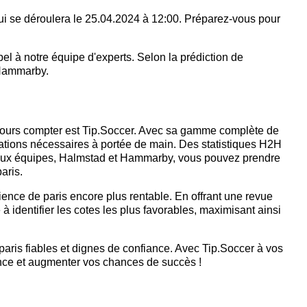
i se déroulera le 25.04.2024 à 12:00. Préparez-vous pour
ppel à notre équipe d'experts. Selon la prédiction de
/Hammarby.
toujours compter est Tip.Soccer. Avec sa gamme complète de
rmations nécessaires à portée de main. Des statistiques H2H
deux équipes, Halmstad et Hammarby, vous pouvez prendre
aris.
rience de paris encore plus rentable. En offrant une revue
 identifier les cotes les plus favorables, maximisant ainsi
aris fiables et dignes de confiance. Avec Tip.Soccer à vos
ance et augmenter vos chances de succès !