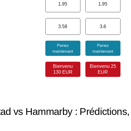
1.95
1.95
3.58
3.6
Pariez
Pariez
maintenant
maintenant
Bienvenu
Bienvenu 25
130 EUR
EUR
ad vs Hammarby : Prédictions, C