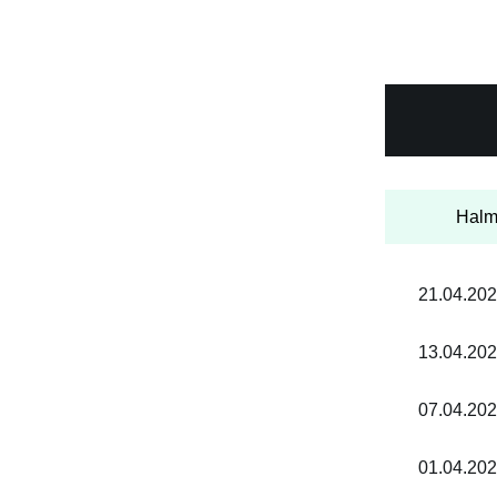
Halm
21.04.20
13.04.20
07.04.20
01.04.20