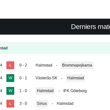
Derniers mat
stad
24
L
0 - 2
Halmstad
-
Brommapojkarna
24
W
0 - 1
Västerås SK
-
Halmstad
24
W
1 - 0
Halmstad
-
IFK Göteborg
24
L
3 - 0
Sirius
-
Halmstad