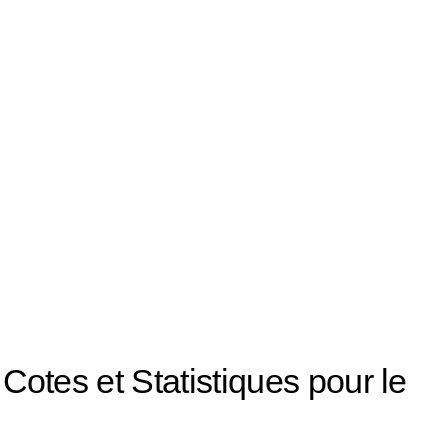
otes et Statistiques pour le