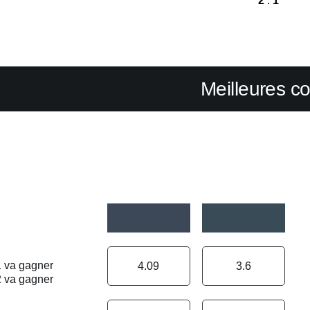
2
:
1
Meilleures c
 va gagner
4.09
3.6
 va gagner