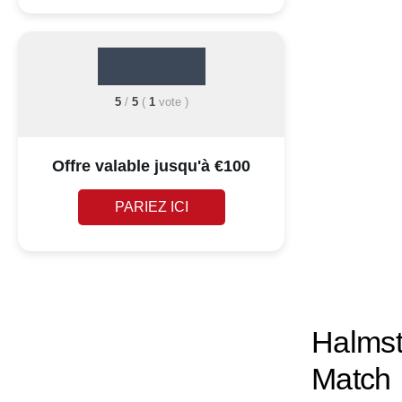
5
/
5
(
1
vote
)
Offre valable jusqu'à €100
PARIEZ ICI
Halmst
Match