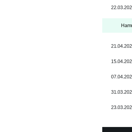
22.03.20
Ham
21.04.20
15.04.20
07.04.20
31.03.20
23.03.20