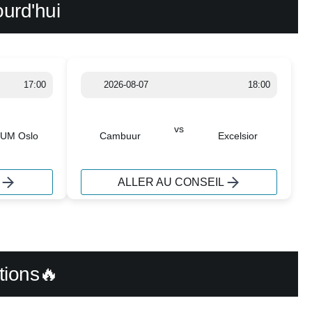
ourd'hui
17:00
2026-08-07
18:00
vs
UM Oslo
Cambuur
Excelsior
ALLER AU CONSEIL
tions🔥