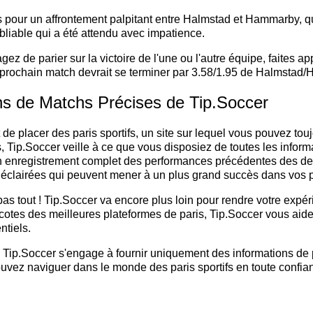
 pour un affrontement palpitant entre Halmstad et Hammarby, qu
liable qui a été attendu avec impatience.
gez de parier sur la victoire de l'une ou l'autre équipe, faites a
e prochain match devrait se terminer par 3.58/1.95 de Halmstad
ns de Matchs Précises de Tip.Soccer
it de placer des paris sportifs, un site sur lequel vous pouvez 
s, Tip.Soccer veille à ce que vous disposiez de toutes les info
un enregistrement complet des performances précédentes des 
 éclairées qui peuvent mener à un plus grand succès dans vos p
pas tout ! Tip.Soccer va encore plus loin pour rendre votre expé
otes des meilleures plateformes de paris, Tip.Soccer vous aide à
ntiels.
Tip.Soccer s'engage à fournir uniquement des informations de p
ouvez naviguer dans le monde des paris sportifs en toute confi