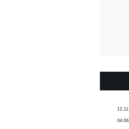
12.11
04.06