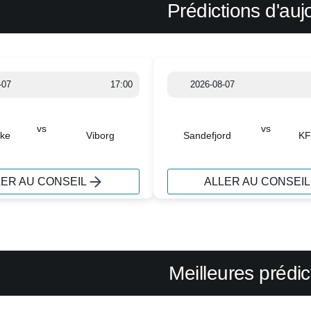
Prédictions d'auj
-07
17:00
2026-08-07
vs
vs
ske
Viborg
Sandefjord
KF
LER AU CONSEIL
ALLER AU CONSEIL
Meilleures prédic