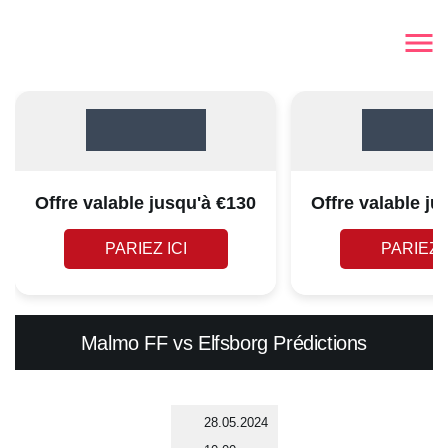
Offre valable jusqu'à €130
Offre valable ju
PARIEZ ICI
PARIEZ I
Malmo FF vs Elfsborg Prédictions
28.05.2024