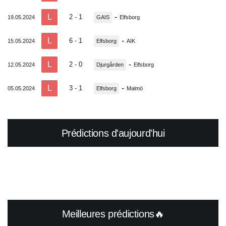
L
-
2 - 1
19.05.2024
GAIS
Elfsborg
L
-
6 - 1
15.05.2024
Elfsborg
AIK
L
-
2 - 0
12.05.2024
Djurgården
Elfsborg
L
-
3 - 1
05.05.2024
Elfsborg
Malmö
Prédictions d'aujourd'hui
Meilleures prédictions🔥