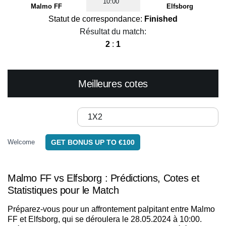
10:00
Malmo FF
Elfsborg
Statut de correspondance:
Finished
Résultat du match:
2
:
1
Meilleures cotes
1X2
Welcome
GET BONUS UP TO €100
Malmo FF vs Elfsborg : Prédictions, Cotes et
Statistiques pour le Match
Préparez-vous pour un affrontement palpitant entre Malmo
FF et Elfsborg, qui se déroulera le 28.05.2024 à 10:00.