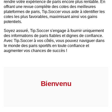
rendre votre expérience de paris encore plus rentable. En
offrant une revue complète des cotes des meilleures
plateformes de paris, Tip.Soccer vous aide à identifier les
cotes les plus favorables, maximisant ainsi vos gains
potentiels.
Soyez assuré, Tip.Soccer s'engage à fournir uniquement
des informations de paris fiables et dignes de confiance.
Avec Tip.Soccer à vos côtés, vous pouvez naviguer dans
le monde des paris sportifs en toute confiance et
augmenter vos chances de succès !
Bienvenu