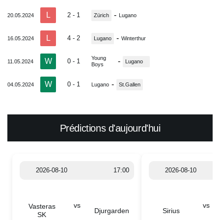
L
-
2 - 1
20.05.2024
Zürich
Lugano
L
-
4 - 2
16.05.2024
Lugano
Winterthur
Young
W
-
0 - 1
11.05.2024
Lugano
Boys
W
-
0 - 1
04.05.2024
Lugano
St.Gallen
Prédictions d'aujourd'hui
2026-08-10
17:00
2026-08-10
vs
vs
Vasteras
Djurgarden
Sirius
SK