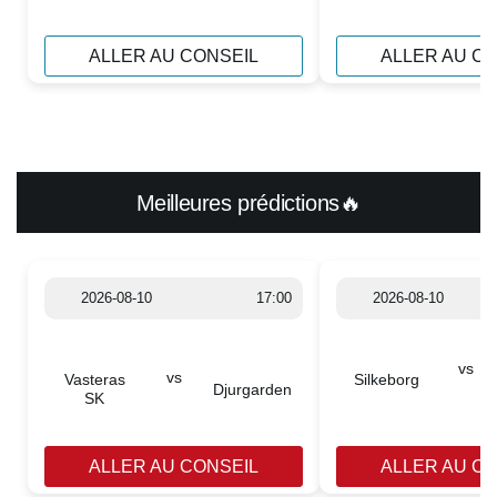
ALLER AU CONSEIL
ALLER AU C
Meilleures prédictions🔥
2026-08-10
17:00
2026-08-10
vs
vs
Vasteras
Silkeborg
Djurgarden
SK
ALLER AU CONSEIL
ALLER AU C