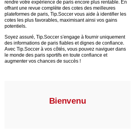
rendre votre expérience de paris encore plus rentable. En
offrant une revue complète des cotes des meilleures
plateformes de paris, Tip.Soccer vous aide à identifier les
cotes les plus favorables, maximisant ainsi vos gains
potentiels.
Soyez assuré, Tip.Soccer s'engage à fournir uniquement
des informations de paris fiables et dignes de confiance.
Avec Tip.Soccer à vos côtés, vous pouvez naviguer dans
le monde des paris sportifs en toute confiance et
augmenter vos chances de succès !
Bienvenu