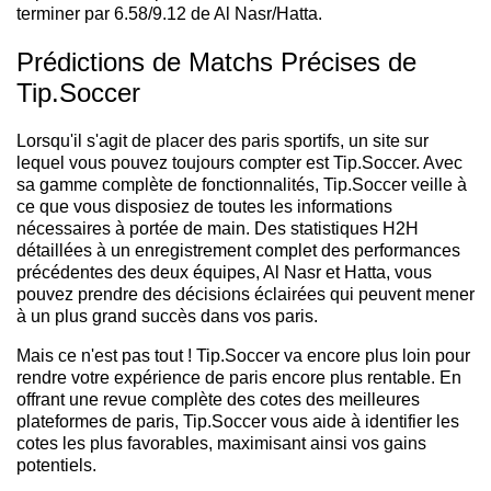
terminer par 6.58/9.12 de Al Nasr/Hatta.
Prédictions de Matchs Précises de
Tip.Soccer
Lorsqu'il s'agit de placer des paris sportifs, un site sur
lequel vous pouvez toujours compter est Tip.Soccer. Avec
sa gamme complète de fonctionnalités, Tip.Soccer veille à
ce que vous disposiez de toutes les informations
nécessaires à portée de main. Des statistiques H2H
détaillées à un enregistrement complet des performances
précédentes des deux équipes, Al Nasr et Hatta, vous
pouvez prendre des décisions éclairées qui peuvent mener
à un plus grand succès dans vos paris.
Mais ce n'est pas tout ! Tip.Soccer va encore plus loin pour
rendre votre expérience de paris encore plus rentable. En
offrant une revue complète des cotes des meilleures
plateformes de paris, Tip.Soccer vous aide à identifier les
cotes les plus favorables, maximisant ainsi vos gains
potentiels.