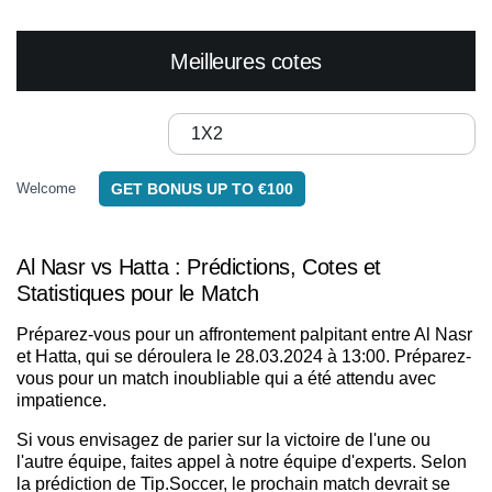
Meilleures cotes
1X2
Welcome
GET BONUS UP TO €100
Al Nasr vs Hatta : Prédictions, Cotes et
Statistiques pour le Match
Préparez-vous pour un affrontement palpitant entre Al Nasr
et Hatta, qui se déroulera le 28.03.2024 à 13:00. Préparez-
vous pour un match inoubliable qui a été attendu avec
impatience.
Si vous envisagez de parier sur la victoire de l'une ou
l'autre équipe, faites appel à notre équipe d'experts. Selon
la prédiction de Tip.Soccer, le prochain match devrait se