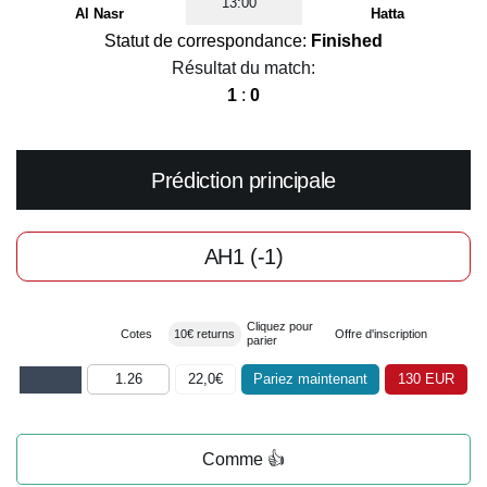
13:00
Al Nasr
Hatta
Statut de correspondance:
Finished
Résultat du match:
1
:
0
Prédiction principale
AH1 (-1)
Cliquez pour
Cotes
10€ returns
Offre d'inscription
parier
1.26
22,0€
Pariez maintenant
130 EUR
Comme 👍