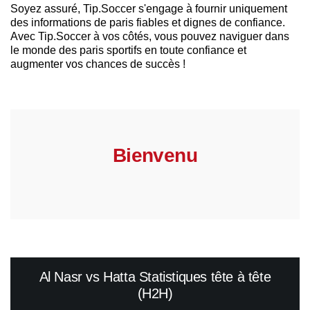
Soyez assuré, Tip.Soccer s'engage à fournir uniquement
des informations de paris fiables et dignes de confiance.
Avec Tip.Soccer à vos côtés, vous pouvez naviguer dans
le monde des paris sportifs en toute confiance et
augmenter vos chances de succès !
Bienvenu
Al Nasr vs Hatta Statistiques tête à tête
(H2H)