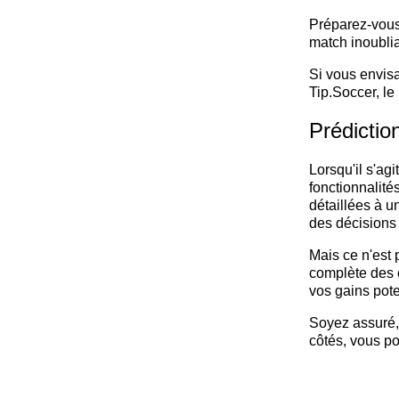
Préparez-vous 
match inoublia
Si vous envisa
Tip.Soccer, le
Prédictio
Lorsqu'il s'ag
fonctionnalité
détaillées à 
des décisions
Mais ce n'est 
complète des c
vos gains pote
Soyez assuré, 
côtés, vous p