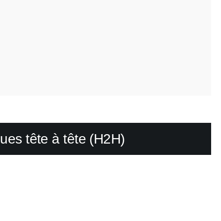
u
ques tête à tête (H2H)