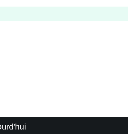
ourd'hui