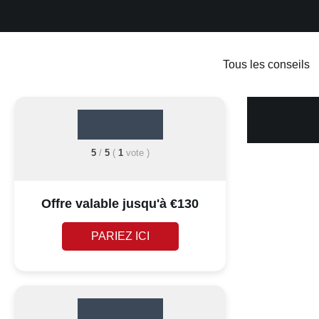
Tous les conseils
5
/
5
(
1
vote
)
Offre valable jusqu'à €130
PARIEZ ICI