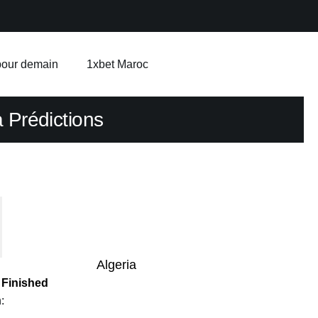
pour demain
1xbet Maroc
a Prédictions
Algeria
:
Finished
: