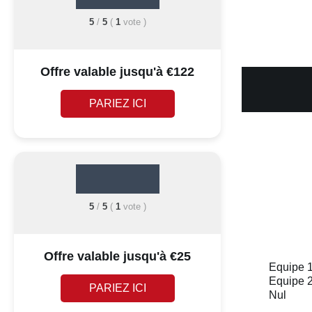
5
/
5
(
1
vote
)
Offre valable jusqu'à €122
PARIEZ ICI
5
/
5
(
1
vote
)
Offre valable jusqu'à €25
Equipe 1
Equipe 2
PARIEZ ICI
Nul