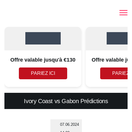
Offre valable jusqu'à €130
Offre valable ju
PARIEZ ICI
PARIEZ I
Ivory Coast vs Gabon Prédictions
07.06.2024