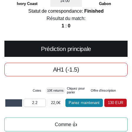
14:00
Ivory Coast
Gabon
Statut de correspondance:
Finished
Résultat du match:
1
:
0
Prédiction principale
AH1 (-1.5)
Cliquez pour
Cotes
10€ returns
Offre d'inscription
parier
2.2
22,0€
Pariez maintenant
130 EUR
Comme 👍